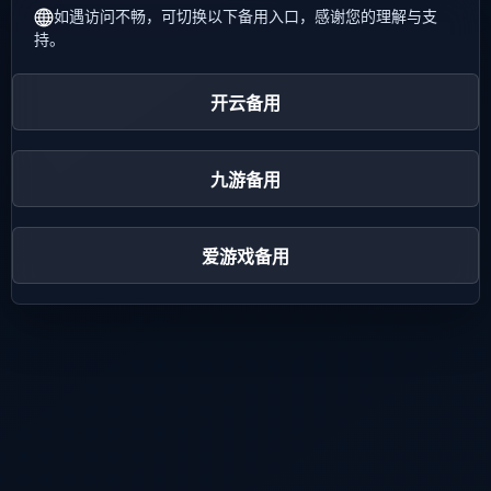
xjunn
2025-11-15
424
16
九游官网-关于今晨足总杯焦点战，拜
仁慕尼黑远射贴柱，悬念犹存，赛程密
集仍需轮换的信息
下一个目标就是皇马! 我要拼,状态不好也要拼! 冬奥会 速
度滑冰女子500米·决赛 2月18日 19∶55 江陵冰上运动场...
xjunn
2025-11-03
388
4
九游综合平台-赛地聚焦：足总杯今晚