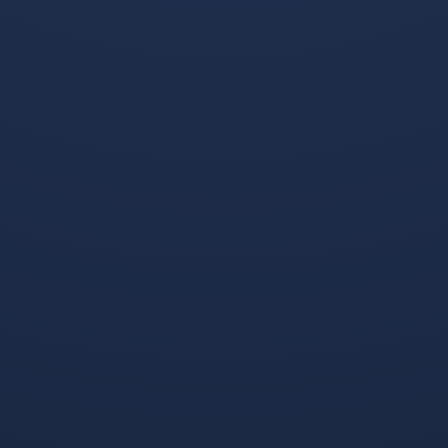
九游游戏中心-关于赛前西汉姆调整名
单以备法甲，远射贴柱环节打磨，管理
层满意，球队文化再被提及的信息
1、西汉姆联近况更差，仅在第3轮赢过一次诺丁汉森林，
随后又是5轮 球队在进攻端的表现堪称凶猛，连续多场比
赛都能够打入3球以上；双...
xjunn
2025-12-15
327
5
第一页
1
2
3
下一页
尾页
网站信息MAX
热门文章