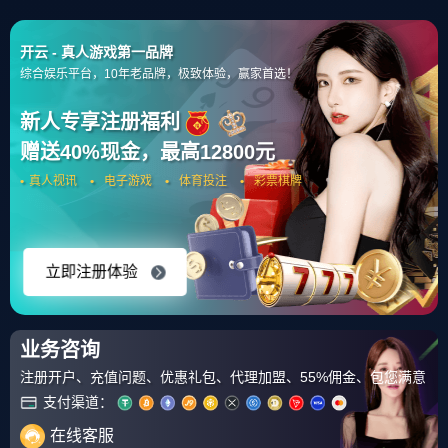
立即登录
首页
综合球星
球员转会
伤病情况
数据表现
篮球新闻
球队战术分析/战绩预测
赛事商业化/俱乐部运营
足球赛事
欧冠
五大联赛
中超
综合资讯