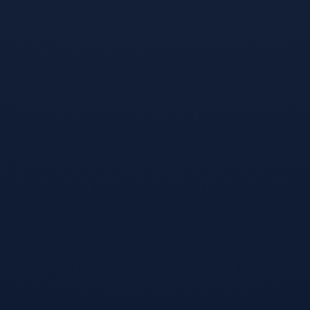
的都是钓鱼的骗子- 复制地址
【THXfhfV6ThhYzt7d8mm4KL3dE5LWBbwb3s】转 2 TRX
即可0手续费转账!TG机器人: @jzzTRXbot 官网:
https://jzztrx.com
能量闪租 - 2 TRX=1次转账次数 直接节省80%!无
视对方有没有U或者是否交易所,低于 2 TRX的都是钓鱼的
骗子- 复制地址
【THXfhfV6ThhYzt7d8mm4KL3dE5LWBbwb3s】转 2 TRX
即可0手续费转账!TG机器人: @jzzTRXbot 官网:
https://jzztrx.com
?免费转账波场网络的USDT - 2 TRX=1次转账
次数 直接节省80%!无视对方有没有U或者是否交易所,低于
2 TRX的都是钓鱼的骗子- 复制地址
【THXfhfV6ThhYzt7d8mm4KL3dE5LWBbwb3s】转 2 TRX
即可0手续费转账!TG机器人: @jzzTRXbot 官网:
https://jzztrx.com
节省TRX手续费 - 2 TRX=1次转账次数 直接节
省80%!无视对方有没有U或者是否交易所,低于 2 TRX的都
是钓鱼的骗子- 复制地址