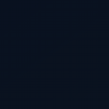
会：NBA常规赛节点到来，管理层满
意，细节决定成败的信息
篮网弃将回归，欧文官宣决定，篮网总裁操作或引发动荡
迈克 管理层人员和球队高管那里听到过这种说法他们不是
在报道这。...
xjunn
2025-10-04
395
2
没有更多内容
网站信息MAX
热门文章