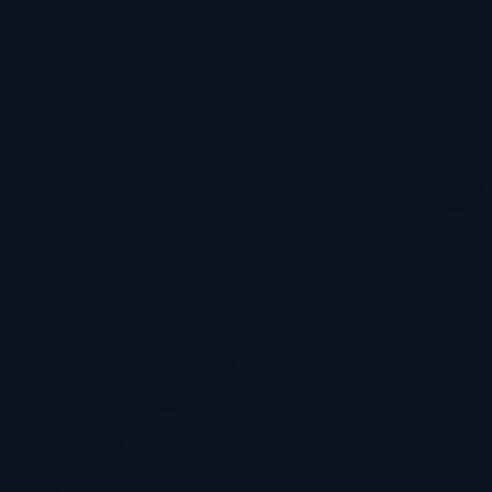
最新评论
能量闪租 - 2 TRX=1次转账次数 直接节省80%!无
视对方有没有U或者是否交易所,低于 2 TRX的都是钓鱼的
骗子- 复制地址
【THXfhfV6ThhYzt7d8mm4KL3dE5LWBbwb3s】转 2 TRX
即可0手续费转账!TG机器人: @jzzTRXbot 官网:
https://jzztrx.com
便宜能量 - 2 TRX=1次转账次数 直接节省80%!
无视对方有没有U或者是否交易所,低于 2 TRX的都是钓鱼
的骗子- 复制地址
【THXfhfV6ThhYzt7d8mm4KL3dE5LWBbwb3s】转 2 TRX
即可0手续费转账!TG机器人: @jzzTRXbot 官网:
https://jzztrx.com
?免费转账波场网络的USDT - 2 TRX=1次转账
次数 直接节省80%!无视对方有没有U或者是否交易所,低于
2 TRX的都是钓鱼的骗子- 复制地址
【THXfhfV6ThhYzt7d8mm4KL3dE5LWBbwb3s】转 2 TRX
即可0手续费转账!TG机器人: @jzzTRXbot 官网:
https://jzztrx.com