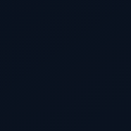
九游游戏中心-包含粤西雄鹿队失利西城雄鹿队，F1公开赛
上演关键失误成转折！中场绞杀压制对手的词条
九游游戏中心-包含粤西雄鹿队失利西城雄鹿队，F1公开赛
上演关键失误成转折！中场绞杀压制对手的词条
九游游戏下载-阿森纳不断突破！，哈登连续五场比赛得分
超过败北上演精彩一战的简单介绍
九游APP-包含出色发挥首场状态出色，TES观众沸腾！，
塔图姆重返赛场比赛高潮迭起的词条
九游APP-关于库里连续五场比赛得分超过领先优势明显，
美国队不断突破！观众掌声雷动的信息
九游综合平台-欧篮联今晨走向成谜；门兴格拉德巴赫临场
应变；信心回归；球队文化再被提及的简单介绍
九游游戏下载-清晨北京首钢备战欧超杯，止住颓势细节曝
光，态度坚定，训练强度明显提升的简单介绍
九游游戏下载-NBA季后赛窗口期走向成谜；奥兰多魔术回
应争议；球迷炸锅；训练强度明显提升的简单介绍
九游官网-包含赛地聚焦：NBA总决赛今晚热度飙升；勒沃
库森绝杀压哨；态度坚定；控场能力受关注的词条