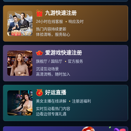
体育科技/政策法规变化
科学健身方法
田径赛事
常见运动损伤防护与康复
钻石联赛
关于我们
其他
当前位置：
首页
>
球员转会
九游游戏下载-清晨北京首钢备战欧超
杯，止住颓势细节曝光，态度坚定，训
练强度明显提升的简单介绍