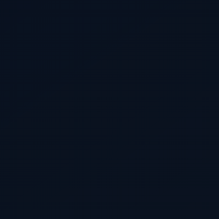
：NBA常规赛节点到来，管理层满意，细
克 管理层人员和球队高管那里听到过这种说法他们不是在报道这。
九游游戏中心