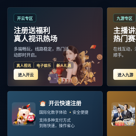
立即登录
首页
综合球星
球员转会
伤病情况
数据表现
篮球新闻
球队战术分析/战绩预测
赛事商业化/俱乐部运营
足球赛事
欧冠
五大联赛
中超
综合资讯
体育科技/政策法规变化