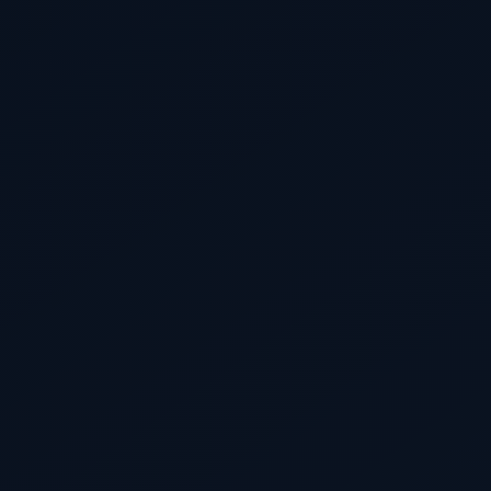
节决定成败的信息
...
-包含粤西雄鹿队失利西城雄鹿队，F1公开赛上演关键失误成转