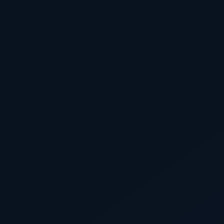
trx手续费 - 2 TRX=1次转账次数 直接节
转 2 TRX即可0手续费转账!TG机器人: @jzzTRXbot 官网: https:/
trx手续费 - 2 TRX=1次转账次数 直接节省80
TRX即可0手续费转账!TG机器人: @jzzTRXbot 官网: https://jz
标签列表
底气十足
(2)
球探报告显示潜力
(2)
目标明确
(8)
身体对抗强度拉满
(5)
气氛紧张
(6)
更衣室氛围转暖
(4)
管理层满意
(7)
资深球员宣示担当
(4)
态度坚定
(3)
赛程密集仍需轮换
(4)
细节决定成败
(5)
悬念犹存
(5)