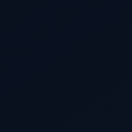
的简单介绍
进攻；拉齐奥...
定成败的词条
要个好裁判他们...
细节决定成败的信息
投射能力，两人将形...