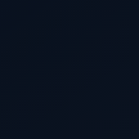
折！中场绞杀压制对手的词条
九游游戏中心-包含粤西雄鹿队失利西城雄鹿队，F1公开
九游游戏下载-阿森纳不断突破！，哈登连续五场比赛得
九游APP-包含出色发挥首场状态出色，TES观众沸腾！
九游APP-关于库里连续五场比赛得分超过领先优势明显
九游综合平台-欧篮联今晨走向成谜；门兴格拉德巴赫临
九游游戏下载-清晨北京首钢备战欧超杯，止住颓势细节
九游游戏下载-NBA季后赛窗口期走向成谜；奥兰多魔术
九游官网-包含赛地聚焦：NBA总决赛今晚热度飙升；勒
最新评论
TRX能量代理 - 2 TRX=1次转账次数 直接节省80
2 TRX即可0手续费转账!TG机器人: @jzzTRXbot 官网: https://j
2TRX能量租赁 - 2 TRX=1次转账次数
【THXfhfV6ThhYzt7d8mm4KL3dE5LWBbwb3s】转 2 TRX即
trx能量转错请联系TG:@
波场便宜能量 - 2 TRX=1次转账次数 
【THXfhfV6ThhYzt7d8mm4KL3dE5LWBbwb3s】转 2 TRX即