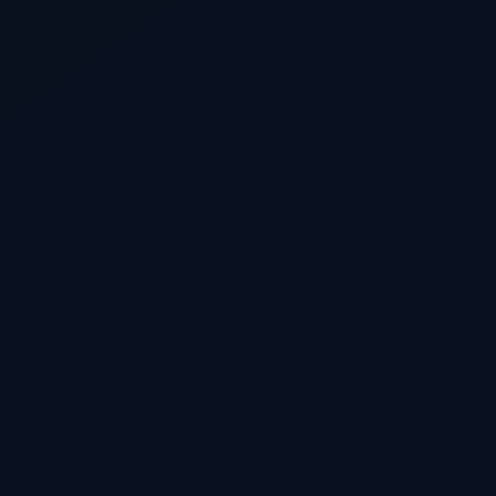
九游APP-今夜拉齐奥备战欧超杯，
1、拉齐奥则在主帅萨里的带领下，延续了传统的控球进攻打
xjunn
2025-12-20
323
3
九游官网-包含葡萄牙体育发布备战花
弗格森猛烈批评葡萄牙冠军“靠诈术取胜”，并说葡萄牙媒体
xjunn
2025-11-08
357
4
九游游戏中心-关于山东男篮迎CBA
1、哈德森和丁彦雨航的联手，无疑将成为山东男篮冲击总