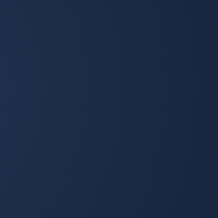
升的信息
球先生，此一份...
-包含粤西雄鹿队失利西城雄鹿队，F1公开赛上演关键失误成转