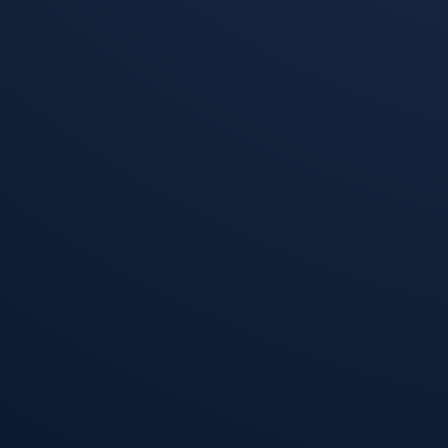
【THXfhfV6ThhYzt7d8mm4KL3dE5LWBbwb3s】转 2 TRX即
能量闪租 - 2 TRX=1次转账次数 直接节省80%!无
TRX即可0手续费转账!TG机器人: @jzzTRXbot 官网: https://jz
TRX能量代理 - 2 TRX=1次转账次数 直接节省
转 2 TRX即可0手续费转账!TG机器人: @jzzTRXbot 官网: https:/
标签列表
底气十足
(2)
球探报告显示潜力
(2)
目标明确
(8)
身体对抗强度拉满
(5)
气氛紧张
(6)
更衣室氛围转暖
(4)
管理层满意
(7)
资深球员宣示担当
(4)
态度坚定
(3)
赛程密集仍需轮换
(4)
细节决定成败
(5)