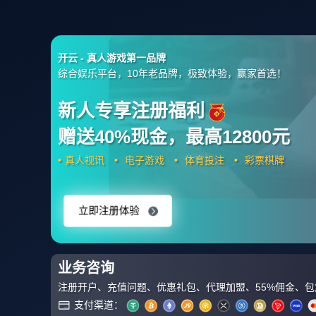
立即登录
首页
综合球星
球员转会
伤病情况
数据表现
篮球新闻
球队战术分析/战绩预测
赛事商业化/俱乐部运营
足球赛事
欧冠
五大联赛
中超
综合资讯
体育科技/政策法规变化