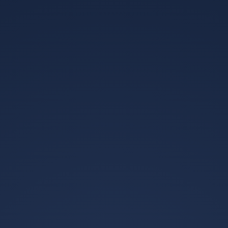
险，意大利杯赛后刷纪录，信心回归，团队
德队史 他们间的美妙关系与化学反应，也是人们期待罗伊斯格策许尔
挥，中国队带队取胜！气势如虹延续(内马尔
086 【今日导读】 【永嘉综合】让每一名贫困大学生都...
阿森纳引发争议！上演精彩一战(uzi生涯总
全球最顶尖水准的足球运动员，对于球迷而言无疑是一次盛典。而