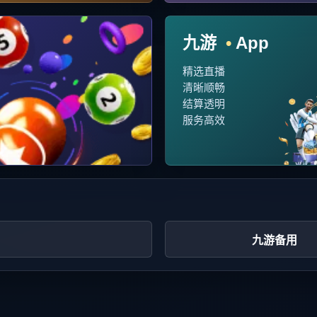
中心
理念，致力于为广大玩家打造一个安全、便捷、丰富的
九游
同用户的需求。九游官网作为权威官方入口，为用户提供全面的
了
九游官网
丰富的游戏内容与互动功能，让玩家在同一平台上尽