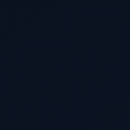
傜渷80%!鏃犺瀵规柟鏈夋病鏈塙鎴栬€呮槸鍚︿氦鏄撴墍- 澶嶅埗鍦板潃銆
/t.me/xingtatrx
!鏃犺瀵规柟鏈夋病鏈塙鎴栬€呮槸鍚︿氦鏄撴墍- 澶嶅埗鍦板潃銆怲AZdAh
ingtatrx
80%!鏃犺瀵规柟鏈夋病鏈塙鎴栬€呮槸鍚︿氦鏄撴墍- 澶嶅埗鍦板潃銆怲AZd
me/xingtatrx
帴鑺傜渷80%!鏃犺瀵规柟鏈夋病鏈塙鎴栬€呮槸鍚︿氦鏄撴墍- 澶嶅埗鍦板潃
/t.me/xingtatrx
鑺傜渷80%!鏃犺瀵规柟鏈夋病鏈塙鎴栬€呮槸鍚︿氦鏄撴墍- 澶嶅埗鍦板潃
://t.me/xingtatrx
!鏃犺瀵规柟鏈夋病鏈塙鎴栬€呮槸鍚︿氦鏄撴墍- 澶嶅埗鍦板潃銆怲AZdAh