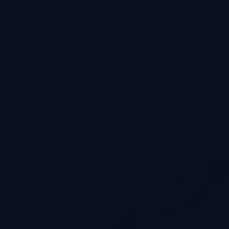
九游游戏下载服务，实现了随时随地畅玩游戏的目标。无论是
九游
和平台优化中，都注重用户体验的提升，从界面设计到功能完善
水平，打造更完善的移动游戏生态。九游官网、九游APP和九
玩家的责任与对创新的坚持。未来，九游将与广大用户携手，共