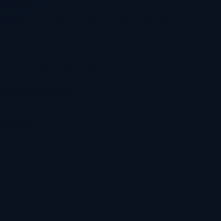
有没有U或者是否交易所- 复制地址【TAZdAh5LU55aUPPZkgF4r
有没有U或者是否交易所- 复制地址【TAZdAh5LU55aUPPZkgF4r
方有没有U或者是否交易所- 复制地址【TAZdAh5LU55aUPPZkgF
方有没有U或者是否交易所- 复制地址【TAZdAh5LU55aUPPZkgF
方有没有U或者是否交易所- 复制地址【TAZdAh5LU55aUPPZkgF