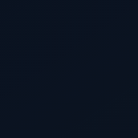
怲AZdAh5LU55aUPPZkgF4rupQwg6inQ5J5X銆戣浆
5LU55aUPPZkgF4rupQwg6inQ5J5X銆戣浆 1.5 TRX
Ah5LU55aUPPZkgF4rupQwg6inQ5J5X銆戣浆 1.5
銆怲AZdAh5LU55aUPPZkgF4rupQwg6inQ5J5X銆戣浆
銆怲AZdAh5LU55aUPPZkgF4rupQwg6inQ5J5X銆戣
5LU55aUPPZkgF4rupQwg6inQ5J5X銆戣浆 1.5 TRX