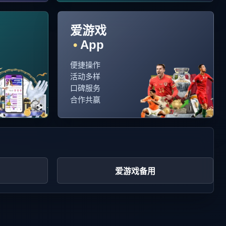
游戏下载
移动游戏生态。作为国内知名的游戏平台，九游不断优
信息发布、游戏下载和服务支持，确保每一位玩家能够便捷获取
享多样娱乐体验。