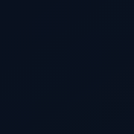
有没有U或者是否交易所- 复制地址【TAZdAh5LU55aUPPZkgF4r
有没有U或者是否交易所- 复制地址【TAZdAh5LU55aUPPZkgF4r
有没有U或者是否交易所- 复制地址【TAZdAh5LU55aUPPZkgF4r
有没有U或者是否交易所- 复制地址【TAZdAh5LU55aUPPZkgF4r
有没有U或者是否交易所- 复制地址【TAZdAh5LU55aUPPZkgF4r