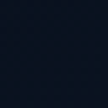
upQwg6inQ5J5X】转 0.8 TRX即可0手续费转账！TG机器人频
upQwg6inQ5J5X】转 0.8 TRX即可0手续费转账！TG机器人频
4rupQwg6inQ5J5X】转 2 TRX即可0手续费转账！TG机器人频
4rupQwg6inQ5J5X】转 2 TRX即可0手续费转账！TG机器人频
4rupQwg6inQ5J5X】转 2 TRX即可0手续费转账！TG机器人频