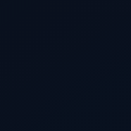
2K影院
于 2025-11-14 02:09:13
回复
楼主是好人！https://www.2kdy.com
2K影院
于 2025-11-16 10:17:55
回复
看帖回帖一条路！https://www.2kdy.com
TRX能量租赁
于 2025-11-23 02:00:57
回复
TRX能量租赁 - 0.8TRX=13万能量 直接节省80%！无视对方
道：@xingtahttps://www.23123.top/
365网剧
于 2025-11-24 05:23:53
回复
看在楼主的面子上，认真回帖！https://www.365duanju.com
心理器材
于 2025-11-24 17:46:00
回复
楼上的能详细介绍一下么？https://aptlawfirm.com/
TRX能量租赁
于 2025-11-26 11:13:02
回复
TRX能量租赁 - 0.8TRX=13万能量 直接节省80%！无视对方
道：@xingtahttps://www.23123.top/