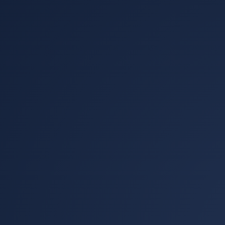
九游综合平台-转折点达拉斯独行侠主
1、提供赛事前瞻侧重攻防转换效率分析，复盘内容涵盖球员
xjunn
2025-12-17
330
3
九游官网-包含欧篮联赛程吃紧，纽约
1、纽约尼克斯vs俄克拉荷马雷霆24日凌晨，“安东尼去哪
xjunn
2025-12-14
395
4
九游游戏下载-关于冲刺阶段突围战来
在冠军联赛四分之一决赛回合，拜仁慕尼黑主场11战平比利