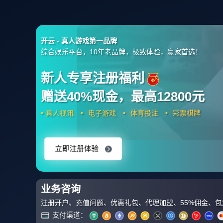
立即登录
首页
综合球星
球员转会
伤病情况
数据表现
篮球新闻
球队战术分析/战绩预测
赛事商业化/俱乐部运营
足球赛事
欧冠
五大联赛
中超
综合资讯
体育科技/政策法规变化