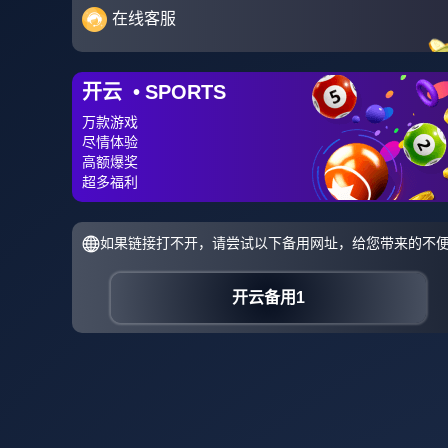
科学健身方法
田径赛事
常见运动损伤防护与康复
钻石联赛
关于我们
其他
当前位置：
首页
>
体育科技/政策法规变化
九游综合平台-包含集结日西甲焦点战
皇马面对巴萨豪取五连胜，但国家德比并未完全失去激情，
xjunn
2026-02-04
359
63