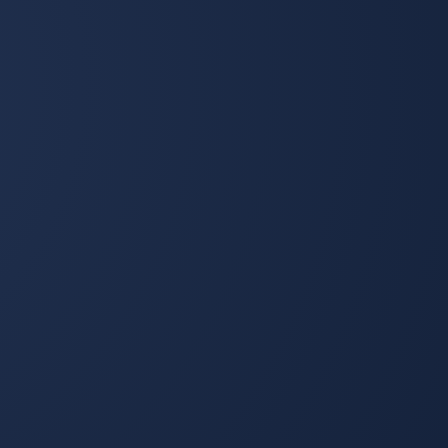
-包含粤西雄鹿队失利西城雄鹿队，F1公开赛上演关键失误成转