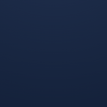
回应争议；球迷炸锅；训练强度明显提升的简单介绍
沃库森绝杀压哨；态度坚定；控场能力受关注的词条
0%!无视对方有没有U或者是否交易所,低于 2 TRX的都是钓鱼的骗子- 复制
/jzztrx.com
!无视对方有没有U或者是否交易所,低于 2 TRX的都是钓鱼的骗子- 复制地址【
ztrx.com
次转账次数 直接节省80%!无视对方有没有U或者是否交易所,低于 2 T
可0手续费转账!TG机器人: @jzzTRXbot 官网: https://jzztrx.com
1次转账次数 直接节省80%!无视对方有没有U或者是否交易所,低于 2
可0手续费转账!TG机器人: @jzzTRXbot 官网: https://jzztrx.com
节省80%!无视对方有没有U或者是否交易所,低于 2 TRX的都是钓
可0手续费转账!TG机器人: @jzzTRXbot 官网: https://jzztrx.com
G:@