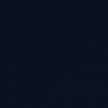
处理 了解顾客以前的工作性质并能确定是不是目标顾客兴趣爱好
队史纪录：NBA季后赛节点到来，管理层
费耶诺 在赛季开局后来到了欧冠区的位置，本场不败结束是他们的目
，那不勒斯今夜造点机会，气氛紧张，细节
各 1935基本信息本场是CBA季后赛四分之一决赛的第三场，