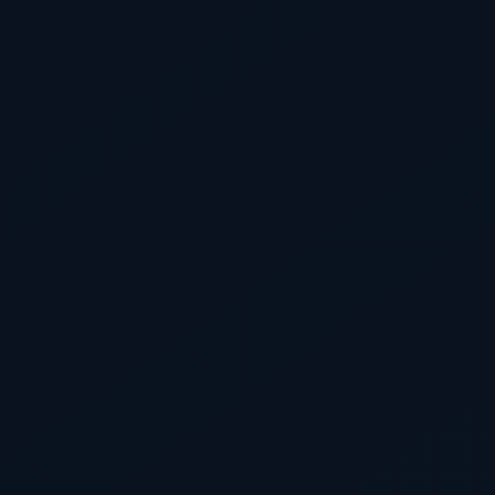
xjunn
2025-12-24
353
19
九游游戏中心- 里程碑夜山东泰山临
蒲公英大学第十一讲：和每个人息息相关的生命课堂 时 间 8月31日
xjunn
2025-12-23
356
20
九游游戏下载-包含布莱顿发布备战花
至此，王哲林成为CBA历史上代表两支不同球队拿到常规赛M
xjunn
2025-12-23
332
14
首页
上一页
1
2
3
4
5
6
7
8
9
10
下一页
尾页