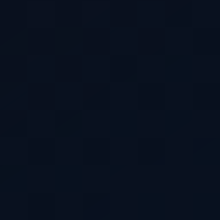
的简单介绍
潮迭起的词条
注地盯着球，替补...
掌声雷动的信息
投球的时候，空气突...