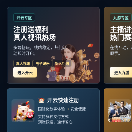
立即登录
首页
综合球星
球员转会
伤病情况
数据表现
篮球新闻
球队战术分析/战绩预测
赛事商业化/俱乐部运营
足球赛事
欧冠
五大联赛
中超
综合资讯
体育科技/政策法规变化