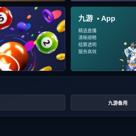
城雄鹿队，F1公开赛上演关键失误成转折
一保罗失误频发，影响球队表现 在G3和G4两场比赛中，保罗的失